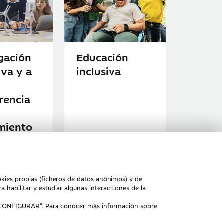
gación
Educación
iva y a
inclusiva
rencia
miento
okies propias (ficheros de datos anónimos) y de
a habilitar y estudiar algunas interacciones de la
 cookies
Contacto
CONFIGURAR
". Para conocer más información sobre