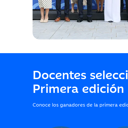
Docentes selecc
Primera edición
Conoce los ganadores de la primera edi