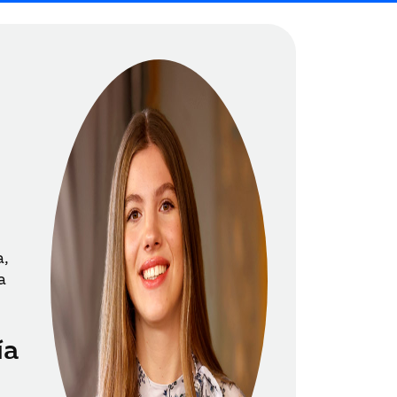
a,
a
ía