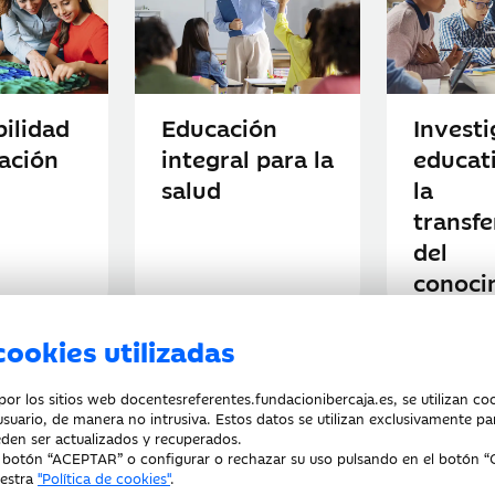
bilidad
Educación
Investi
ación
integral para la
educat
salud
la
transfe
del
conoci
cookies utilizadas
r los sitios web docentesreferentes.fundacionibercaja.es, se utilizan co
usuario, de manera no intrusiva. Estos datos se utilizan exclusivamente par
cesibilidad
Aviso legal
Política de privacidad
Política de
den ser actualizados y recuperados.
l botón “ACEPTAR” o configurar o rechazar su uso pulsando en el botón “
uestra
"Política de cookies"
.