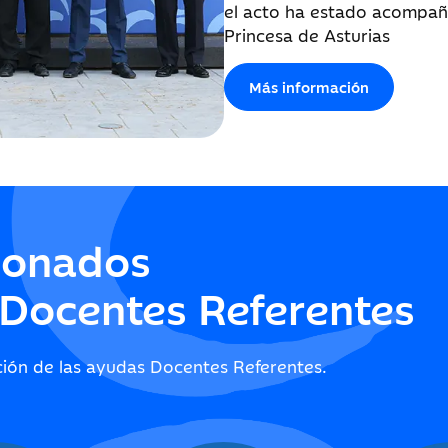
el acto ha estado acompañ
Princesa de Asturias
Más información
ionados
 Docentes Referentes
ción de las ayudas Docentes Referentes.