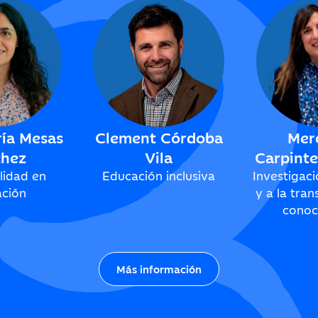
ría Mesas
Clement Córdoba
Mer
chez
Vila
Carpint
lidad en
Educación inclusiva
Investigac
ción
y a la tran
conoc
Más información